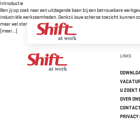
Introductie
Ben jij op zoek naar een uitdagende baan bij een betrouwbare werkgeve
industriële werkzaamheden. Dankzij jouw scherpe toezicht kunnen colle
maar wel sterk gemotiveerd, wij moedigen je aan om te reageren!
(meer…)
LINKS
DOWNLO
VACATU
U ZOEKT
OVER ON
CONTAC
PRIVACY