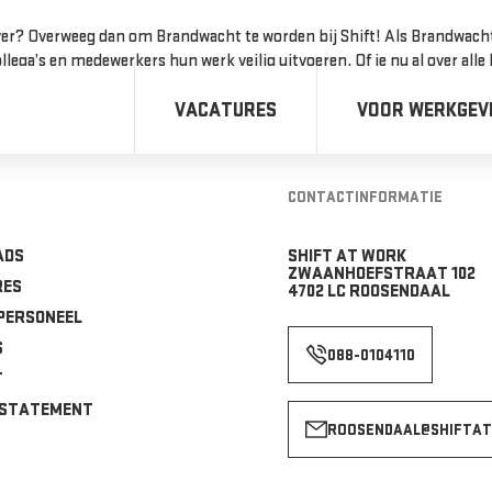
r? Overweeg dan om Brandwacht te worden bij Shift! Als Brandwacht spe
ga’s en medewerkers hun werk veilig uitvoeren. Of je nu al over alle 
VACATURES
VOOR WERKGEV
CONTACTINFORMATIE
ADS
SHIFT AT WORK
ZWAANHOEFSTRAAT 102
RES
4702 LC ROOSENDAAL
 PERSONEEL
S
088-0104110
T
 STATEMENT
ROOSENDAAL@SHIFTAT